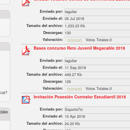
Enviado por:
taguilar
Enviado el:
05 Jul 2018
Tamaño del archivo:
1,233.23 Kb
Descargas:
130
Valoración:
Votos Totales:0
Bases concurso Reto Juvenil Megacable 2018
Enviado por:
taguilar
Enviado el:
11 Sep 2018
Tamaño del archivo:
449.27 Kb
Descargas:
126
Valoración:
Votos Totales:0
cial?
Invitación Posesión Contralor Estudiantil 2018
Enviado por:
SoporteTic
ción
Enviado el:
10 Apr 2018
Tamaño del archivo:
24.20 Kb