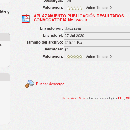
Descargas:
108
Valoración:
Votos Totales:0
ión y
APLAZAMIENTO PUBLICACIÓN RESULTADOS
CONVOCATORIA No. 24813
Enviado por:
despacho
Enviado el:
27 Jul 2020
Tamaño del archivo:
315.11 Kb
ra
Descargas:
81
Valoración:
Votos Totales:0
Buscar descarga
Remository 3.55
utilise les technologies
PHP
,
S