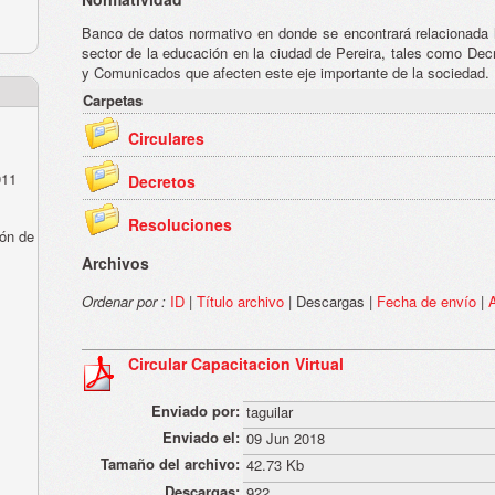
Banco de datos normativo en donde se encontrará relacionada l
sector de la educación en la ciudad de Pereira, tales como Decr
y Comunicados que afecten este eje importante de la sociedad.
Carpetas
Circulares
011
Decretos
Resoluciones
ón de
Archivos
Ordenar por :
ID
|
Título archivo
| Descargas |
Fecha de envío
|
A
Circular Capacitacion Virtual
Enviado por:
taguilar
Enviado el:
09 Jun 2018
Tamaño del archivo:
42.73 Kb
Descargas:
922