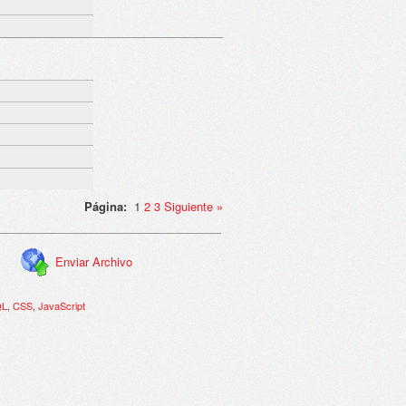
Página:
1
2
3
Siguiente
»
Enviar Archivo
QL
,
CSS
,
JavaScript