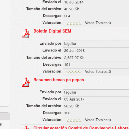
Enviado el:
16 Jul 2014
Tamaño del archivo:
46.90 Kb
Descargas:
204
Valoración:
Votos Totales:0
Boletín Digital SEM
Enviado por:
taguilar
Enviado el:
26 Jun 2018
Tamaño del archivo:
2,537.97 Kb
Descargas:
191
Valoración:
Votos Totales:0
Resumen becas pa pepas
Enviado por:
taguilar
Enviado el:
03 Apr 2017
Tamaño del archivo:
98.23 Kb
Descargas:
138
Valoración:
Votos Totales:0
ir
Circular votación Comité de Convivencia Labora