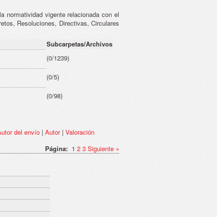
a normatividad vigente relacionada con el
etos, Resoluciones, Directivas, Circulares
Subcarpetas/Archivos
(0/1239)
(0/5)
(0/98)
utor del envío
|
Autor
|
Valoración
Página:
1
2
3
Siguiente
»