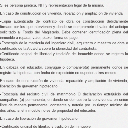
Si es persona jurídica, NIT y representación legal de la misma.
En caso de construcción de vivienda, reparación y ampliación de vivienda
•Copia autenticada del contrato de obra de construcción debidamente
firmado por los que intervienen y donde se compromete el valor del anticipo
solicitado al Fondo del Magisterio. Debe contener identificación plena del
inmueble a reparar, valor, plazo, forma de pago.
•Fotocopia de la matrícula del ingeniero civil, arquitecto o maestro de obra o
certificado de la Alcaldía sobre la idoneidad del contratista.
•Certificado original de libertad y tradición del inmueble donde se registra la
hipoteca.
En cabeza del educador, conyugue o compañero(a) permanente donde se
registre la hipoteca, con fecha de expedición no superior a tres meses.
En caso de construcción de vivienda, reparación y ampliación de vivienda,
liberación de gravamen hipotecario
•Fotocopia del registro civil de matrimonio O declaración extrajuicio del
compañero (a) permanente, en donde se demuestre la convivencia en unión
libre de manera permanente, constante y notoria por un tiempo mínimo de
dos años, si el inmueble no es de propiedad del educador.
En caso de liberación de gravamen hipotecario
•Certificado original de libertad y tradición del inmueble