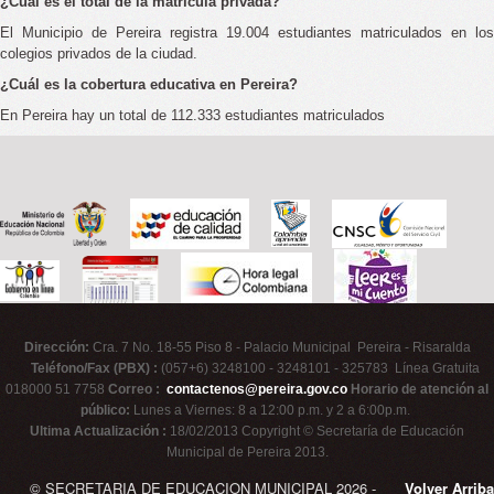
¿Cuál es el total de la matrícula privada?
El Municipio de Pereira registra 19.004 estudiantes matriculados en los
colegios privados de la ciudad.
¿Cuál es la cobertura educativa en Pereira?
En Pereira hay un total de 112.333 estudiantes matriculados
Dirección:
Cra. 7 No. 18-55 Piso 8 - Palacio Municipal Pereira - Risaralda
Teléfono/Fax (PBX) :
(057+6) 3248100 - 3248101 - 325783 Línea Gratuita
018000 51 7758
Correo :
contactenos@pereira.gov.co
Horario de atención al
público:
Lunes a Viernes: 8 a 12:00 p.m. y 2 a 6:00p.m.
Ultima Actualización :
18/02/2013 Copyright © Secretaría de Educación
Municipal de Pereira 2013.
© SECRETARIA DE EDUCACION MUNICIPAL 2026 -
Volver Arriba