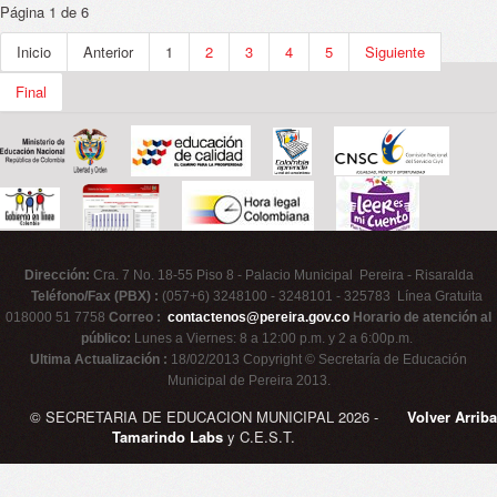
Página 1 de 6
Inicio
Anterior
1
2
3
4
5
Siguiente
Final
Dirección:
Cra. 7 No. 18-55 Piso 8 - Palacio Municipal Pereira - Risaralda
Teléfono/Fax (PBX) :
(057+6) 3248100 - 3248101 - 325783 Línea Gratuita
018000 51 7758
Correo :
contactenos@pereira.gov.co
Horario de atención al
público:
Lunes a Viernes: 8 a 12:00 p.m. y 2 a 6:00p.m.
Ultima Actualización :
18/02/2013 Copyright © Secretaría de Educación
Municipal de Pereira 2013.
© SECRETARIA DE EDUCACION MUNICIPAL 2026 -
Volver Arriba
Tamarindo Labs
y C.E.S.T.