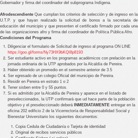
Gobernador y firma del coordinador del subprograma Indígena.
Afrodescendiente
Que cumplan los criterios de selección y de ingreso en la
U.T.P. y que hayan realizado la solicitud de bonos a la secretaria de
educación del municipio y que presenten el certificado firmado por cada una
de las organizaciones afro y firma del coordinador de Política Pública Afro.
Condiciones del Programa
Diligenciar el formulario de Solicitud de ingreso al programa ON LINE
https://goo.gl/forms/Ny73HX9bKQI8p8193
Ser estudiante activo en los programas académicos con prelación en la
jornada ordinaria de la UTP aprobados por la Alcaldía de Pereira.
Haber obtenido un promedio en el semestre anterior de 3.5
Ser egresado de un colegio Oficial del municipio de Pereira.
Residir en Pereira en estrato 1 o 2
Tener sisben entre 0 y 55 puntos.
Si es admitido por la Alcaldía de Pereira y aparece en el listado de
preseleccionados, la UTP confirmará que ud hace parte de la población
objetivo y el preseleccionado deberá
INMEDIATAMENTE
entregar en la
oficina 202 edificio 2 de la Vicerrectoría de Responsabilidad Social y
Bienestar Universitario los siguientes documentos:
Copia Cedula de Ciudadanía o Tarjeta de identidad
Original de recibos servicios públicos