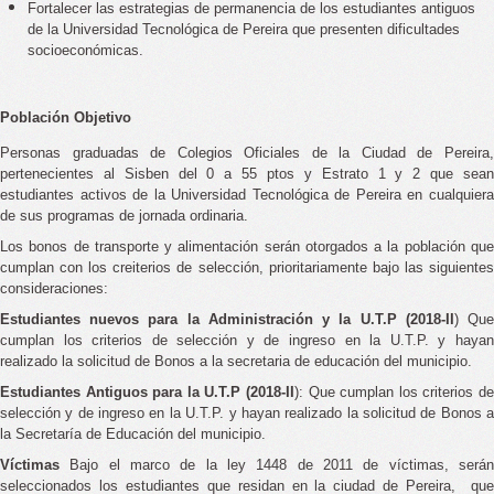
Fortalecer las estrategias de permanencia de los estudiantes antiguos
de la Universidad Tecnológica de Pereira que presenten dificultades
socioeconómicas.
Población Objetivo
Personas graduadas de Colegios Oficiales de la Ciudad de Pereira,
pertenecientes al Sisben del 0 a 55 ptos y Estrato 1 y 2 que sean
estudiantes activos de la Universidad Tecnológica de Pereira en cualquiera
de sus programas de jornada ordinaria.
Los bonos de transporte y alimentación serán otorgados a la población que
cumplan con los creiterios de selección, prioritariamente bajo las siguientes
consideraciones:
Estudiantes nuevos para la Administra
ción y la U.T.P (2018-II
) Qu
cumplan los criterios de selección y de ingreso en la U.T.P. y hayan
realizado la solicitud de Bonos a la secretaria de educación del municipio.
E
studiantes Antiguos para la U.T.P (2018-II
): Que cumplan los criterios de
selección y de ingreso en la U.T.P. y hayan realizado la solicitud de Bonos a
la Secretaría de Educación del municipio.
Víctimas
Bajo el marco de la ley 1448 de 2011 de víctimas, será
seleccionados los estudiantes que residan en la ciudad de Pereira, que