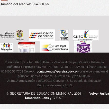
Tamaño del archivo:
2,540.00 Kb
Dirección:
Cra. 7 No. 18-55 Piso 8 - Palacio Municipal Pereira - Risaralda
Teléfono/Fax (PBX) :
(057+6) 3248100 - 3248101 - 325783 Línea Gratuita
018000 51 7758
Correo :
contactenos@pereira.gov.co
Horario de atención al
público:
Lunes a Viernes: 8 a 12:00 p.m. y 2 a 6:00p.m.
Ultima Actualización :
18/02/2013 Copyright © Secretaría de Educación
Municipal de Pereira 2013.
© SECRETARIA DE EDUCACION MUNICIPAL 2026 -
Volver Arriba
Tamarindo Labs
y C.E.S.T.