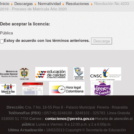
Inicio
Descargas
Normatividad
Resoluciones
Resolución No.4233-
2019 - Proceso de Matrícula Año 2020
Debe aceptar la licencia:
Pública
Estoy de acuerdo con los términos anteriores.
Dirección:
Cra. 7 No. 18-55 Piso 8 - Palacio Municipal Pereira - Risaralda
Teléfono/Fax (PBX) :
(057+6) 3248100 - 3248101 - 325783 Línea Gratuita
018000 51 7758
Correo :
contactenos@pereira.gov.co
Horario de atención al
público:
Lunes a Viernes: 8 a 12:00 p.m. y 2 a 6:00p.m.
Ultima Actualización :
18/02/2013 Copyright © Secretaría de Educación