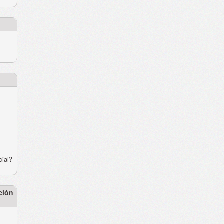
cial?
ción