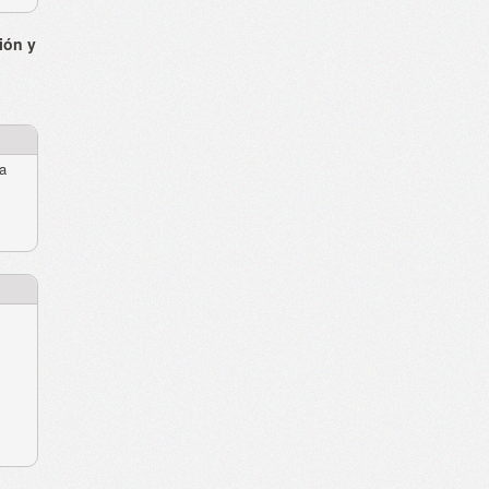
ión y
ra