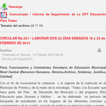
Descarga
Comunicado / Informe de Seguimiento de La EPT Educación
Para Todos
Tamaño del archivo:
26.71 Kb
CIRCULAR No.031 / LABORAR DOS (2) DÍAS SÁBADOS 16 y 23 de
FEBRERO DE 2013
Detalles
Publicado el Viernes, 15 Febrero 2013 09:04
Escrito por SoporteTic
Para: Funcionarios y Contratistas Secretaria de Educacion Municipal
Nivel Central (Recursos Humanos, Nómina,Archivo, Sistemas, Jurídica,
Calidad)
Con el fin de incrementar la cobertura y el registro de la matricula en el
Municipio de Pereira y de la mano de la estrategia “Todos a la Escuela” que
hace parte del Plan de Desarrollo del Municipio y del programa 3011
Educación para Jóvenes y Adultos , se ha elaborado un proceso de
búsqueda de estudiantes en los hogares de las diferentes comunas y
corregimientos de la ciudad, a través de realizar un ejercicio puerta a puerta,