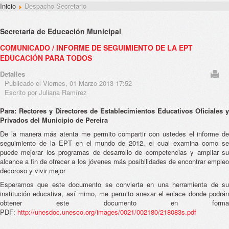
Inicio
Despacho Secretario
Secretaría de Educación Municipal
COMUNICADO / INFORME DE SEGUIMIENTO DE LA EPT
EDUCACIÓN PARA TODOS
Detalles
Publicado el Viernes, 01 Marzo 2013 17:52
Escrito por Juliana Ramírez
Para: Rectores y Directores de Establecimientos Educativos Oficiales y
Privados del Municipio de Pereira
De la manera más atenta me permito compartir con ustedes el informe de
seguimiento de la EPT en el mundo de 2012, el cual examina como se
puede mejorar los programas de desarrollo de competencias y ampliar su
alcance a fin de ofrecer a los jóvenes más posibilidades de encontrar empleo
decoroso y vivir mejor
Esperamos que este documento se convierta en una herramienta de su
institución educativa, así mimo, me permito anexar el enlace donde podrán
obtener este documento en forma
PDF:
http://unesdoc.unesco.org/images/0021/002180/218083s.pdf