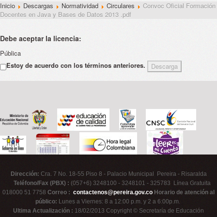
Inicio
Descargas
Normatividad
Circulares
Convoc Oficial Formación
Docentes en Java y Bases de Datos 2013 .pdf
Debe aceptar la licencia:
Pública
Estoy de acuerdo con los términos anteriores.
Dirección:
Cra. 7 No. 18-55 Piso 8 - Palacio Municipal Pereira - Risaralda
Teléfono/Fax (PBX) :
(057+6) 3248100 - 3248101 - 325783 Línea Gratuita
018000 51 7758
Correo :
contactenos@pereira.gov.co
Horario de atención al
público:
Lunes a Viernes: 8 a 12:00 p.m. y 2 a 6:00p.m.
Ultima Actualización :
18/02/2013 Copyright © Secretaría de Educación