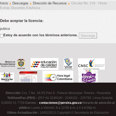
Inicio
Descargas
Dirección de Recursos
Circular No. 216 - Horas
Extras Docentes Edufisica
Debe aceptar la licencia:
pubica
Estoy de acuerdo con los términos anteriores.
Dirección:
Cra. 7 No. 18-55 Piso 8 - Palacio Municipal Pereira - Risaralda
Teléfono/Fax (PBX) :
(057+6) 3248100 - 3248101 - 325783 Línea Gratuita
018000 51 7758
Correo :
contactenos@pereira.gov.co
Horario de atención al
público:
Lunes a Viernes: 8 a 12:00 p.m. y 2 a 6:00p.m.
Ultima Actualización :
18/02/2013 Copyright © Secretaría de Educación