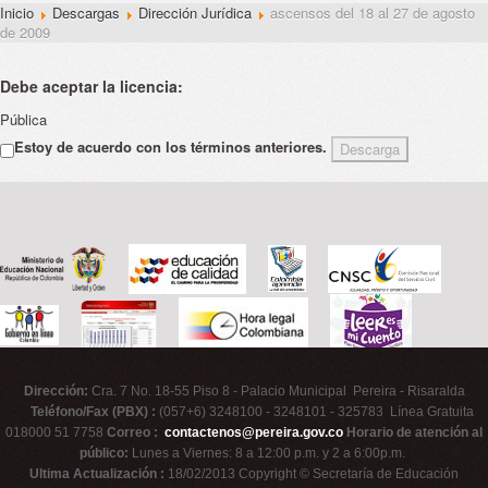
Inicio
Descargas
Dirección Jurídica
ascensos del 18 al 27 de agosto
de 2009
Debe aceptar la licencia:
Pública
Estoy de acuerdo con los términos anteriores.
Dirección:
Cra. 7 No. 18-55 Piso 8 - Palacio Municipal Pereira - Risaralda
Teléfono/Fax (PBX) :
(057+6) 3248100 - 3248101 - 325783 Línea Gratuita
018000 51 7758
Correo :
contactenos@pereira.gov.co
Horario de atención al
público:
Lunes a Viernes: 8 a 12:00 p.m. y 2 a 6:00p.m.
Ultima Actualización :
18/02/2013 Copyright © Secretaría de Educación