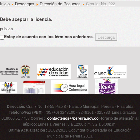
Inicio
Descargas
Dirección de Recursos
Circular No. 222
Debe aceptar la licencia:
publica
Estoy de acuerdo con los términos anteriores.
Dirección:
Cra. 7 No. 18-55 Piso 8 - Palacio Municipal Pereira - Risaralda
Teléfono/Fax (PBX) :
(057+6) 3248100 - 3248101 - 325783 Línea Gratuita
018000 51 7758
Correo :
contactenos@pereira.gov.co
Horario de atención al
público:
Lunes a Viernes: 8 a 12:00 p.m. y 2 a 6:00p.m.
Ultima Actualización :
18/02/2013 Copyright © Secretaría de Educación
Municipal de Pereira 2013.