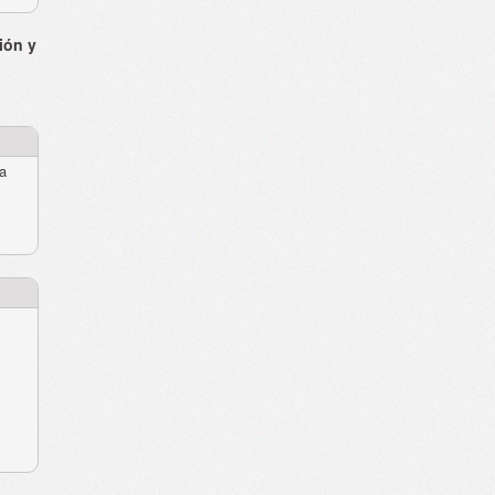
ión y
ra