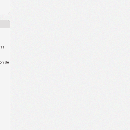
011
ón de