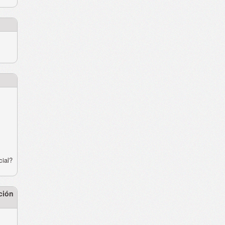
cial?
ción