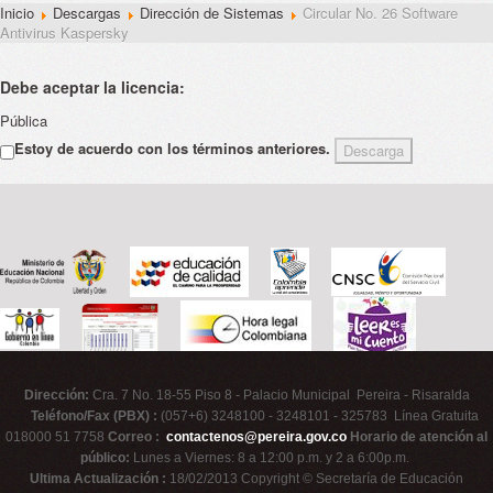
Inicio
Descargas
Dirección de Sistemas
Circular No. 26 Software
Antivirus Kaspersky
Debe aceptar la licencia:
Pública
Estoy de acuerdo con los términos anteriores.
Dirección:
Cra. 7 No. 18-55 Piso 8 - Palacio Municipal Pereira - Risaralda
Teléfono/Fax (PBX) :
(057+6) 3248100 - 3248101 - 325783 Línea Gratuita
018000 51 7758
Correo :
contactenos@pereira.gov.co
Horario de atención al
público:
Lunes a Viernes: 8 a 12:00 p.m. y 2 a 6:00p.m.
Ultima Actualización :
18/02/2013 Copyright © Secretaría de Educación