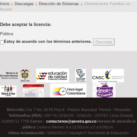
Inicio
Descargas
Dirección de Sistemas
Orientaciones Familias en
Acción
Debe aceptar la licencia:
Pública
Estoy de acuerdo con los términos anteriores.
Dirección:
Cra. 7 No. 18-55 Piso 8 - Palacio Municipal Pereira - Risaralda
Teléfono/Fax (PBX) :
(057+6) 3248100 - 3248101 - 325783 Línea Gratuita
018000 51 7758
Correo :
contactenos@pereira.gov.co
Horario de atención al
público:
Lunes a Viernes: 8 a 12:00 p.m. y 2 a 6:00p.m.
Ultima Actualización :
18/02/2013 Copyright © Secretaría de Educación