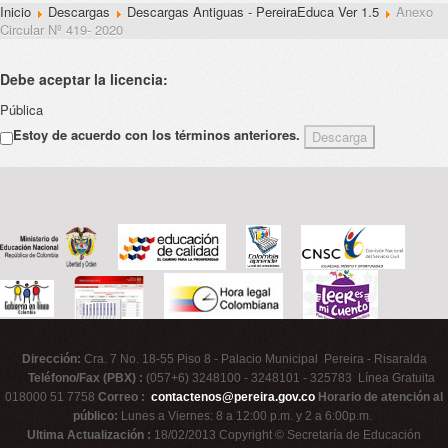
Inicio
Descargas
Descargas Antiguas - PereiraEduca Ver 1.5
Anexo
Circular Nº 419- 2020
Debe aceptar la licencia:
Pública
Estoy de acuerdo con los términos anteriores.
Dirección:
Cra. 7 No. 18-55 Piso 8 - Palacio Municipal Pereira - Risaralda
Teléfono/Fax (PBX) :
(057+6) 3248100 - 3248101 - 325783 Línea Gratuita
018000 51 7758
Correo :
contactenos@pereira.gov.co
Horario de atención al
público:
Lunes a Viernes: 8 a 12:00 p.m. y 2 a 6:00p.m.
Ultima Actualización :
18/02/2013 Copyright © Secretaría de Educación