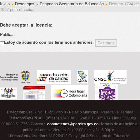
Inicio
Descargas
Despacho Secretaría de Educación
Decreto 1724 de
1997 prima técnica
Debe aceptar la licencia:
Pública
Estoy de acuerdo con los términos anteriores.
Dirección:
Cra. 7 No. 18-55 Piso 8 - Palacio Municipal Pereira - Risaralda
Teléfono/Fax (PBX) :
(057+6) 3248100 - 3248101 - 325783 Línea Gratuita
018000 51 7758
Correo :
contactenos@pereira.gov.co
Horario de atención al
público:
Lunes a Viernes: 8 a 12:00 p.m. y 2 a 6:00p.m.
Ultima Actualización :
18/02/2013 Copyright © Secretaría de Educación