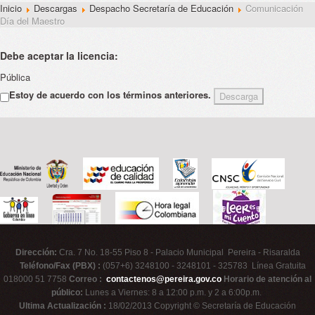
Inicio
Descargas
Despacho Secretaría de Educación
Comunicación
Día del Maestro
Debe aceptar la licencia:
Pública
Estoy de acuerdo con los términos anteriores.
Dirección:
Cra. 7 No. 18-55 Piso 8 - Palacio Municipal Pereira - Risaralda
Teléfono/Fax (PBX) :
(057+6) 3248100 - 3248101 - 325783 Línea Gratuita
018000 51 7758
Correo :
contactenos@pereira.gov.co
Horario de atención al
público:
Lunes a Viernes: 8 a 12:00 p.m. y 2 a 6:00p.m.
Ultima Actualización :
18/02/2013 Copyright © Secretaría de Educación