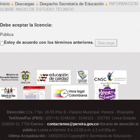
Inicio
Descargas
Despacho Secretaría de Educación
INFORMACION
SOBRE INICIO DE ESTUDIO TECNICO
Debe aceptar la licencia:
Pública
Estoy de acuerdo con los términos anteriores.
Dirección:
Cra. 7 No. 18-55 Piso 8 - Palacio Municipal Pereira - Risaralda
Teléfono/Fax (PBX) :
(057+6) 3248100 - 3248101 - 325783 Línea Gratuita
018000 51 7758
Correo :
contactenos@pereira.gov.co
Horario de atención al
público:
Lunes a Viernes: 8 a 12:00 p.m. y 2 a 6:00p.m.
Ultima Actualización :
18/02/2013 Copyright © Secretaría de Educación