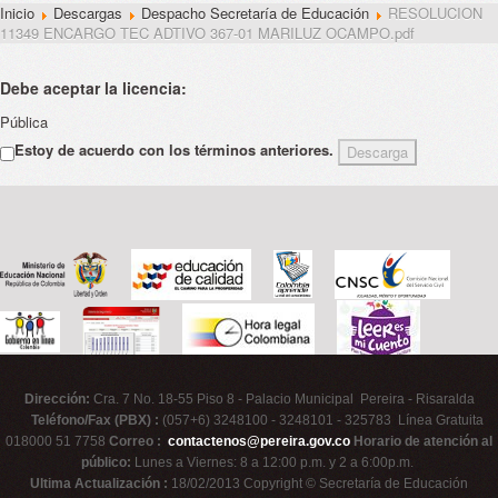
Inicio
Descargas
Despacho Secretaría de Educación
RESOLUCION
11349 ENCARGO TEC ADTIVO 367-01 MARILUZ OCAMPO.pdf
Debe aceptar la licencia:
Pública
Estoy de acuerdo con los términos anteriores.
Dirección:
Cra. 7 No. 18-55 Piso 8 - Palacio Municipal Pereira - Risaralda
Teléfono/Fax (PBX) :
(057+6) 3248100 - 3248101 - 325783 Línea Gratuita
018000 51 7758
Correo :
contactenos@pereira.gov.co
Horario de atención al
público:
Lunes a Viernes: 8 a 12:00 p.m. y 2 a 6:00p.m.
Ultima Actualización :
18/02/2013 Copyright © Secretaría de Educación