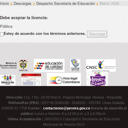
Inicio
Descargas
Despacho Secretaría de Educación
Matriz 2025
Debe aceptar la licencia:
Pública
Estoy de acuerdo con los términos anteriores.
Dirección:
Cra. 7 No. 18-55 Piso 8 - Palacio Municipal Pereira - Risaralda
Teléfono/Fax (PBX) :
(057+6) 3248100 - 3248101 - 325783 Línea Gratuita
018000 51 7758
Correo :
contactenos@pereira.gov.co
Horario de atención al
público:
Lunes a Viernes: 8 a 12:00 p.m. y 2 a 6:00p.m.
Ultima Actualización :
18/02/2013 Copyright © Secretaría de Educación
Municipal de Pereira 2013.