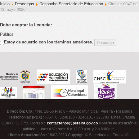
Inicio
Descargas
Despacho Secretaría de Educación
Circular 0047 del
13 mayo 2026
Debe aceptar la licencia:
Pública
Estoy de acuerdo con los términos anteriores.
Dirección:
Cra. 7 No. 18-55 Piso 8 - Palacio Municipal Pereira - Risaralda
Teléfono/Fax (PBX) :
(057+6) 3248100 - 3248101 - 325783 Línea Gratuita
018000 51 7758
Correo :
contactenos@pereira.gov.co
Horario de atención al
público:
Lunes a Viernes: 8 a 12:00 p.m. y 2 a 6:00p.m.
Ultima Actualización :
18/02/2013 Copyright © Secretaría de Educación