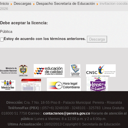
Inicio
Descargas
Despacho Secretaría de Educación
invitacion cocola
2026
Debe aceptar la licencia:
Pública
Estoy de acuerdo con los términos anteriores.
Dirección:
Cra. 7 No. 18-55 Piso 8 - Palacio Municipal Pereira - Risaralda
Teléfono/Fax (PBX) :
(057+6) 3248100 - 3248101 - 325783 Línea Gratuita
018000 51 7758
Correo :
contactenos@pereira.gov.co
Horario de atención al
público:
Lunes a Viernes: 8 a 12:00 p.m. y 2 a 6:00p.m.
Ultima Actualización :
18/02/2013 Copyright © Secretaría de Educación