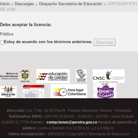
Inicio
Descargas
Despacho Secretaría de Educación
CIRCULAR N°51
DE 2026
Debe aceptar la licencia:
Pública
Estoy de acuerdo con los términos anteriores.
Dirección:
Cra. 7 No. 18-55 Piso 8 - Palacio Municipal Pereira - Risaralda
Teléfono/Fax (PBX) :
(057+6) 3248100 - 3248101 - 325783 Línea Gratuita
018000 51 7758
Correo :
contactenos@pereira.gov.co
Horario de atención al
público:
Lunes a Viernes: 8 a 12:00 p.m. y 2 a 6:00p.m.
Ultima Actualización :
18/02/2013 Copyright © Secretaría de Educación