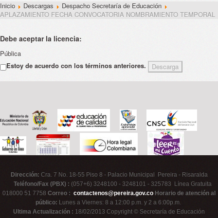
Inicio
Descargas
Despacho Secretaría de Educación
APLAZAMIENTO FECHA CONVOCATORIA NOMBRAMIENTO TEMPORAL
Debe aceptar la licencia:
Pública
Estoy de acuerdo con los términos anteriores.
Dirección:
Cra. 7 No. 18-55 Piso 8 - Palacio Municipal Pereira - Risaralda
Teléfono/Fax (PBX) :
(057+6) 3248100 - 3248101 - 325783 Línea Gratuita
018000 51 7758
Correo :
contactenos@pereira.gov.co
Horario de atención al
público:
Lunes a Viernes: 8 a 12:00 p.m. y 2 a 6:00p.m.
Ultima Actualización :
18/02/2013 Copyright © Secretaría de Educación