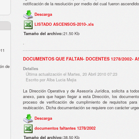
notificación de la resolución por medio del cual fueron ascendid
Descarga
LISTADO ASCENSOS-2010-.xls
Tamaño del archivo:
21.50 Kb
.
011
DOCUMENTOS QUE FALTAN- DOCENTES 1278/2002- 
ón de
Detalles
Última actualización el Martes, 20 Abril 2010 07:23
Escrito por Alba Lucia Mejia
La Dirección Operativa y de Asesoría Jurídica, solicita a tod
anexo, para que hagan llegar a esta Dirección, los documentos
proceso de verificación de cumplimiento de requisitos para
reubicación. Dicha documentación se requiere con carácter urge
Descarga
documentos faltantes 1278/2002
Tamaño del archivo:
38.50 Kb