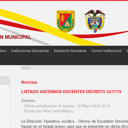
N MUNICIPAL
dano
Instituciones Educativas
Despacho Secretaría
Correo Institucional
Inicio
Noticias
LISTADO ASCENSOS DOCENTES DECRETO 2277/79
Detalles
Última actualización el Jueves, 13 Mayo 2010 16:10
Escrito por Alba Lucia Mejia L.
La Dirección Operativa Jurídica - Oficina de Escalafón Docent
figuran en el listado anexo, para que se presenten en dicha ofici