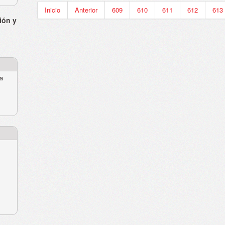
Inicio
Anterior
609
610
611
612
613
ión y
ra