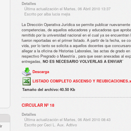
Detalles
Última actualización el Martes, 06 Abril 2010 13:37
Escrito por alba lucia mejia
La Dirección Operativa Jurídica se permite publicar nuevamente 
competencias, de aquellos educadores y educadoras que aproba
remitido por la universidad nacional en el cual ya se encuentra
fueron reportadas en el primer listado. A partir de la fecha, se 
vida, por lo tanto se solicita a aquellos docentes que concursar
allegar a la oficina de Historias Laborales, las actas de grado en
respectivo Pregrado o Maestría , para que sean anexadas al exp
entregadas,
NO ES NECESARIO VOLVERLAS A ENVIAR´
Descarga
LISTADO COMPLETO ASCENSO Y REUBICACIONES.x
Tamaño del archivo:
40.50 Kb
CIRCULAR Nº 18
Detalles
Última actualización el Martes, 06 Abril 2010 08:43
Escrito por Ceci L. Aux. Adtivo
ir