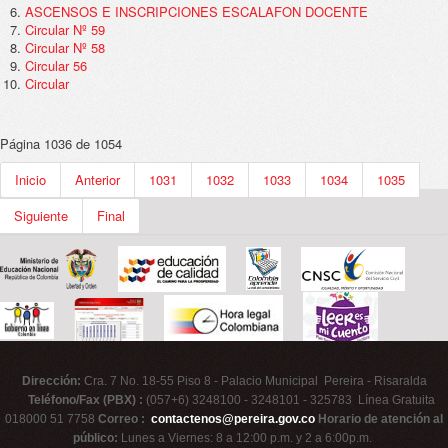
ASCENSOS E INSCRIPCIONES ESCALAFON DOCENTE
Circular Nº 59
Circular Nº 58
Circular 56
Circular
Página 1036 de 1054
Inicio
Anterior
1031
1032
1033
1034
1035
Siguiente
Final
Dirección:
Cra. 7 No. 18-55 Piso 8 - Palacio Municipal Pereira - Risaralda
Teléfono/Fax (PBX) :
(057+6) 3248100 - 3248101 - 325783 Línea Gratuita
018000 51 7758
Correo :
contactenos@pereira.gov.co
Horario de atención al
público:
Lunes a Viernes: 8 a 12:00 p.m. y 2 a 6:00p.m.