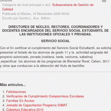
Detalles
Categoría de nivel principal o raíz:
Subsecretaría de Gestión de
Calidad
Publicado el Martes, 10 Noviembre 2009 09:52
Escrito por Cecilia L. Aux. Adtivo
DIRECTORES DE NÚCLEO, RECTORES, COORDINADORES Y
DOCENTES ENCARGADOS DEL SERVICIO SOCIAL ESTUDIANTIL DE
LAS INSTITUCIONES OFICIALES Y PRIVADAS.
SERVICIO SOCIAL
Con el fin certificar el cumplimiento del Servicio Social Estudiantil, se solicita
presentar el listado de los alumnos de grado 11 y la actividad asignada del
proyecto autorizado, jornada (mañana, tarde, nocturna, sabatina)
,especificar los alumnos de los programas de Bienestar Rural, Cafam, 3011
y otros que conduzcan a la obtención del titulo de bachiller.
Más artículos...
Felicitaciones
Verificacion de Cumplimiento Compromisos Escolares
Familias En Accion
Jornada de Capacitacion Programa SIMAT
Cobertura Educativa 2010