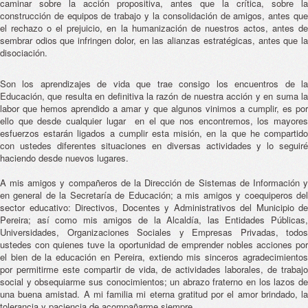
caminar sobre la acción propositiva, antes que la crítica, sobre la
construcción de equipos de trabajo y la consolidación de amigos, antes que
el rechazo o el prejuicio, en la humanización de nuestros actos, antes de
sembrar odios que infringen dolor, en las alianzas estratégicas, antes que la
disociación.
Son los aprendizajes de vida que trae consigo los encuentros de la
Educación, que resulta en definitiva la razón de nuestra acción y en suma la
labor que hemos aprendido a amar y que algunos vinimos a cumplir, es por
ello que desde cualquier lugar en el que nos encontremos, los mayores
esfuerzos estarán ligados a cumplir esta misión, en la que he compartido
con ustedes diferentes situaciones en diversas actividades y lo seguiré
haciendo desde nuevos lugares.
A mis amigos y compañeros de la Dirección de Sistemas de Información y
en general de la Secretaría de Educación; a mis amigos y coequiperos del
sector educativo: Directivos, Docentes y Administrativos del Municipio de
Pereira; así como mis amigos de la Alcaldía, las Entidades Públicas,
Universidades, Organizaciones Sociales y Empresas Privadas, todos
ustedes con quienes tuve la oportunidad de emprender nobles acciones por
el bien de la educación en Pereira, extiendo mis sinceros agradecimientos
por permitirme este compartir de vida, de actividades laborales, de trabajo
social y obsequiarme sus conocimientos; un abrazo fraterno en los lazos de
una buena amistad. A mi familia mi eterna gratitud por el amor brindado, la
tolerancia y paciencia de acompañarme siempre.