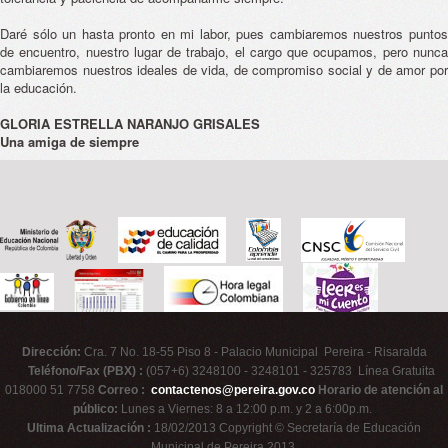
Daré sólo un hasta pronto en mi labor, pues cambiaremos nuestros puntos
de encuentro, nuestro lugar de trabajo, el cargo que ocupamos, pero nunca
cambiaremos nuestros ideales de vida, de compromiso social y de amor por
la educación.
GLORIA ESTRELLA NARANJO GRISALES
Una amiga de siempre
Dirección:
Cra. 7 No. 18-55 Piso 8 - Palacio Municipal Pereira - Risaralda
Teléfono/Fax (PBX) :
(057+6) 3248100 - 3248101 - 325783 Línea Gratuita
018000 51 7758
Correo :
contactenos@pereira.gov.co
Horario de atención al
público:
Lunes a Viernes: 8 a 12:00 p.m. y 2 a 6:00p.m.
Ultima Actualización :
18/02/2013 Copyright © Secretaría de Educación
Municipal de Pereira 2013.