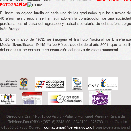
FOTOGRAFÍAS
El Inem, ha dejado huella en cada uno de los graduados que ha a través de
40 años han creído y se han sumado en la construcción de una sociedad
pereirana; es el caso del egresado y actual secretario de educación, Jorge
Iván Arango.
El 20 de marzo de 1972, se inaugura el Instituto Nacional de Enseñanza
Media Diversificada, INEM Felipe Pérez, que desde el año 2001, que a partir
del año 2001 se convierte en institución educativa de orden municipal.
Dirección:
Cra. 7 No. 18-55 Piso 8 - Palacio Municipal Pereira - Risaralda
Teléfono/Fax (PBX) :
(057+6) 3248100 - 3248101 - 325783 Línea Gratuita
018000 51 7758
Correo :
contactenos@pereira.gov.co
Horario de atención al