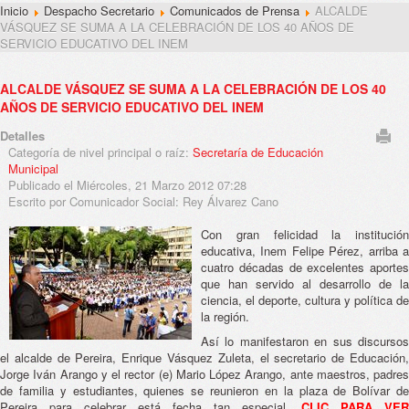
Inicio
Despacho Secretario
Comunicados de Prensa
ALCALDE
VÁSQUEZ SE SUMA A LA CELEBRACIÓN DE LOS 40 AÑOS DE
SERVICIO EDUCATIVO DEL INEM
ALCALDE VÁSQUEZ SE SUMA A LA CELEBRACIÓN DE LOS 40
AÑOS DE SERVICIO EDUCATIVO DEL INEM
Detalles
Categoría de nivel principal o raíz:
Secretaría de Educación
Municipal
Publicado el Miércoles, 21 Marzo 2012 07:28
Escrito por Comunicador Social: Rey Álvarez Cano
Con gran felicidad la institución
educativa, Inem Felipe Pérez, arriba a
cuatro décadas de excelentes aportes
que han servido al desarrollo de la
ciencia, el deporte, cultura y política de
la región.
Así lo manifestaron en sus discursos
el alcalde de Pereira, Enrique Vásquez Zuleta, el secretario de Educación,
Jorge Iván Arango y el rector (e) Mario López Arango, ante maestros, padres
de familia y estudiantes, quienes se reunieron en la plaza de Bolívar de
Pereira para celebrar está fecha tan especial.
CLIC PARA VER