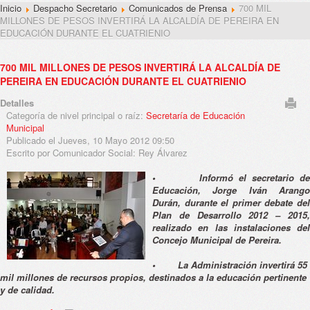
Inicio
Despacho Secretario
Comunicados de Prensa
700 MIL
MILLONES DE PESOS INVERTIRÁ LA ALCALDÍA DE PEREIRA EN
EDUCACIÓN DURANTE EL CUATRIENIO
700 MIL MILLONES DE PESOS INVERTIRÁ LA ALCALDÍA DE
PEREIRA EN EDUCACIÓN DURANTE EL CUATRIENIO
Detalles
Categoría de nivel principal o raíz:
Secretaría de Educación
Municipal
Publicado el Jueves, 10 Mayo 2012 09:50
Escrito por Comunicador Social: Rey Álvarez
• Informó el secretario de
Educación, Jorge Iván Arango
Durán, durante el primer debate del
Plan de Desarrollo 2012 – 2015,
realizado en las instalaciones del
Concejo Municipal de Pereira.
• La Administración invertirá 55
mil millones de recursos propios, destinados a la educación pertinente
y de calidad.