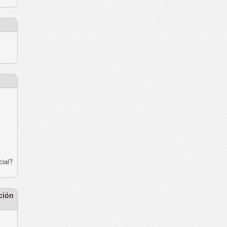
cial?
ción