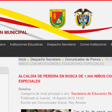
N MUNICIPAL
dano
Instituciones Educativas
Despacho Secretaría
Correo Institucional
Inicio
Despacho Secretario
Comunicados de Prensa
ALC
NIÑOS CON NECESIDADES EDUCATIVAS ESPECIALES
ALCALDÍA DE PEREIRA EN BUSCA DE 1.500 NIÑOS C
ESPECIALES
Detalles
Categoría de nivel principal o raíz:
Secretaría de Educación Mu
Publicado el Jueves, 16 Agosto 2012 18:00
Escrito por Comunicador Social: Rey Álvarez
Con el fin de seguir av