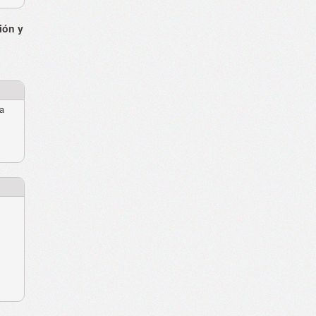
ión y
ra