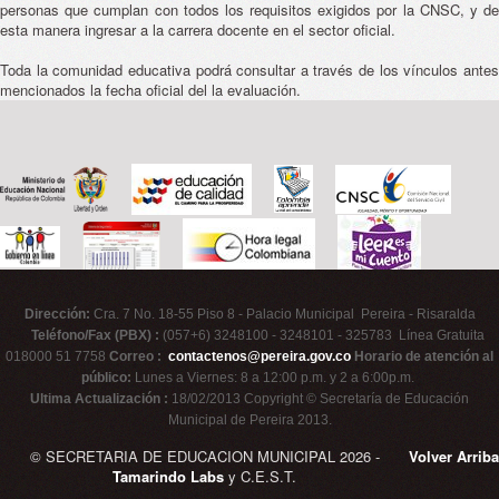
personas que cumplan con todos los requisitos exigidos por la CNSC, y de
esta manera ingresar a la carrera docente en el sector oficial.
Toda la comunidad educativa podrá consultar a través de los vínculos antes
mencionados la fecha oficial del la evaluación.
Dirección:
Cra. 7 No. 18-55 Piso 8 - Palacio Municipal Pereira - Risaralda
Teléfono/Fax (PBX) :
(057+6) 3248100 - 3248101 - 325783 Línea Gratuita
018000 51 7758
Correo :
contactenos@pereira.gov.co
Horario de atención al
público:
Lunes a Viernes: 8 a 12:00 p.m. y 2 a 6:00p.m.
Ultima Actualización :
18/02/2013 Copyright © Secretaría de Educación
Municipal de Pereira 2013.
© SECRETARIA DE EDUCACION MUNICIPAL 2026 -
Volver Arriba
Tamarindo Labs
y C.E.S.T.