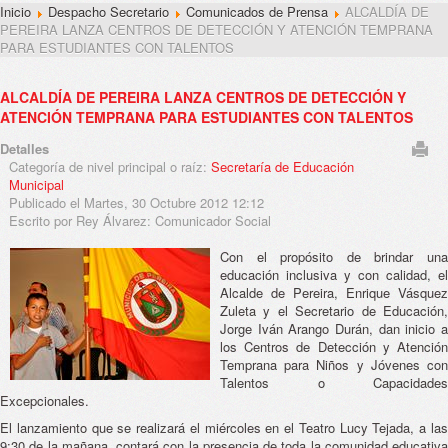
Inicio
Despacho Secretario
Comunicados de Prensa
ALCALDÍA DE
PEREIRA LANZA CENTROS DE DETECCIÓN Y ATENCIÓN TEMPRANA
PARA ESTUDIANTES CON TALENTOS
ALCALDÍA DE PEREIRA LANZA CENTROS DE DETECCIÓN Y
ATENCIÓN TEMPRANA PARA ESTUDIANTES CON TALENTOS
Detalles
Categoría de nivel principal o raíz:
Secretaría de Educación
Municipal
Publicado el Martes, 30 Octubre 2012 12:12
Escrito por Rey Álvarez: Comunicador Social
Con el propósito de brindar una
educación inclusiva y con calidad, el
Alcalde de Pereira, Enrique Vásquez
Zuleta y el Secretario de Educación,
Jorge Iván Arango Durán, dan inicio a
los Centros de Detección y Atención
Temprana para Niños y Jóvenes con
Talentos o Capacidades
Excepcionales.
El lanzamiento que se realizará el miércoles en el Teatro Lucy Tejada, a las
9:30 de la mañana, contará con la presencia de toda la comunidad educativa