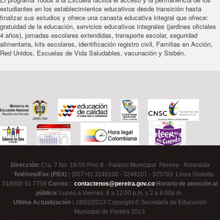
estudiantes en los establecimientos educativos desde transición hasta
finalizar sus estudios y ofrece una canasta educativa integral que ofrece:
gratuidad de la educación, servicios educativos integrales (jardines oficiales
4 años), jornadas escolares extendidas, transporte escolar, seguridad
alimentaria, kits escolares, identificación registro civil, Familias en Acción,
Red Unidos, Escuelas de Vida Saludables, vacunación y Sisbén.
Dirección:
Cra. 7 No. 18-55 Piso 8 - Palacio Municipal Pereira - Risaralda
Teléfono/Fax (PBX) :
(057+6) 3248100 - 3248101 - 325783 Línea Gratuita
018000 51 7758
Correo :
contactenos@pereira.gov.co
Horario de atención al
público:
Lunes a Viernes: 8 a 12:00 p.m. y 2 a 6:00p.m.
Ultima Actualización :
18/02/2013 Copyright © Secretaría de Educación
Municipal de Pereira 2013.