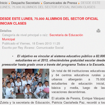
Inicio
Despacho Secretario
Comunicados de Prensa
DESDE ESTE
LUNES, 75.000 ALUMNOS DEL SECTOR OFICIAL INICIAN CLASES
DESDE ESTE LUNES, 75.000 ALUMNOS DEL SECTOR OFICIAL
INICIAN CLASES
Detalles
Categoría de nivel principal o raíz:
Secretaría de Educación
Municipal
Publicado el Viernes, 18 Enero 2013 11:25
Escrito por Rey Álvarez: Comunicador Social
•
El objetivo es vincular al sistema educativo público a 82.000
estudiantes en el 2013, ofreciéndoles gratuidad escolar desde
preescolar hasta grado once a través del programa Todos a la Escuela.
Un total de 66 instituciones educativas
y 64 centros educativos rurales y
urbanos albergarán a 75.000
estudiantes de educación inicial,
básica y media, luego de las
vacaciones decembrinas.
El alcalde de Pereira, Enrique Vásquez
Zuleta y la secretaria de Educación, Patricia Castañeda Paz, recordó a los