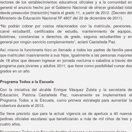
rectores de los establecimientos educativos oficiales y a la comunidad en
general el anuncio hecho por el Gobierno Nacional de ofrecer gratuidad total
desde preescolar (transición) hasta el grado 11, a partir de 2012. (Decreto del
Ministerio de Educación Nacional Nº 4807 del 20 de diciembre de 2011).
“No podrán cobrar por costos relacionados con la matrícula, pensiones,
carné estudiantil, certificados de estudio, mantenimiento de equipos,
boletines, constancias o derechos de grado, seguros estudiantiles y en
general por ningún servicio complementario”, aclaró Castañeda Paz.
Así mismo la funcionaria hizo un llamado a todos los padres de familia para
que matriculen masivamente a sus hijos, igualmente a las personas mayores
de 18 años que deseen ingresar en jornada nocturna o sabatina a través del
programa para jóvenes y adultos 3011; que tiene como posibilidad cursar dos
grados en un año.
Programa Todos a la Escuela
Con la iniciativa del alcalde Enrique Vásquez Zuleta y la secretaria de
Educación, Patricia Castañeda Paz, nuevamente se implementará el
Programa Todos a la Escuela, como primera estrategia para aumentar la
cobertura durante el 2013.
Se tiene previsto que para la actual vigencia se de apertura a 40 nuevos
jardines oficiales escolares que beneficiarían a más de mil niños de tres y
cuatro años.
El programa Todos a la Escuela facilita el acceso y la permanencia de los