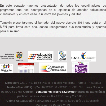
En este espacio haremos presentación de todos los coordinadores de
programas que nos acompañan en el ejercicio de atender poblaciones
vulnerables y en este caso la nuestra los jóvenes y adultos.
También presentaremos el borrador del nuevo decreto 3011 que está en el
MEN para firma este año, donde recogeremos sus inquietudes y aportes
para el mismo.
Dirección:
Cra. 7 No. 18-55 Piso 8 - Palacio Municipal Pereira - Risaralda
Teléfono/Fax (PBX) :
(057+6) 3248100 - 3248101 - 325783 Línea Gratuita
018000 51 7758
Correo :
contactenos@pereira.gov.co
Horario de atención al
público:
Lunes a Viernes: 8 a 12:00 p.m. y 2 a 6:00p.m.
Ultima Actualización :
18/02/2013 Copyright © Secretaría de Educación
Municipal de Pereira 2013.