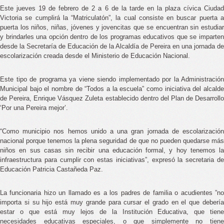
Este jueves 19 de febrero de 2 a 6 de la tarde en la plaza cívica Ciudad 
Victoria se cumplirá la “Matriculatón”, la cual consiste en buscar puerta a 
puerta los niños, niñas, jóvenes y jovencitas que se encuentran sin estudiar 
y brindarles una opción dentro de los programas educativos que se imparten 
desde la Secretaría de Educación de la Alcaldía de Pereira en una jornada de 
escolarización creada desde el Ministerio de Educación Nacional.
Este tipo de programa ya viene siendo implementado por la Administración 
Municipal bajo el nombre de “Todos a la escuela” como iniciativa del alcalde 
de Pereira, Enrique Vásquez Zuleta establecido dentro del Plan de Desarrollo 
‘Por una Pereira mejor’.
“
Como municipio nos hemos unido a una gran jornada de escolarización 
nacional porque tenemos la plena seguridad de que no pueden quedarse más 
niños en sus casas sin recibir una educación formal, y hoy tenemos la 
infraestructura para cumplir con estas iniciativas”, expresó la secretaria de 
Educación Patricia Castañeda Paz.
La funcionaria hizo un llamado es a los padres de familia o acudientes ”no 
importa si su hijo está muy grande para cursar el grado en el que debería 
estar o que está muy lejos de la Institución Educativa, que tiene 
necesidades educativas especiales, o que simplemente no tiene 