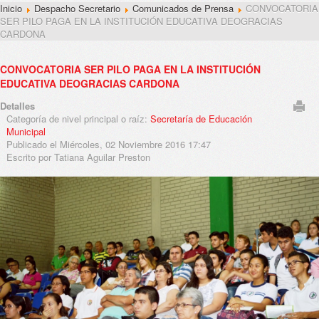
Inicio
Despacho Secretario
Comunicados de Prensa
CONVOCATORIA
SER PILO PAGA EN LA INSTITUCIÓN EDUCATIVA DEOGRACIAS
CARDONA
CONVOCATORIA SER PILO PAGA EN LA INSTITUCIÓN
EDUCATIVA DEOGRACIAS CARDONA
Detalles
Categoría de nivel principal o raíz:
Secretaría de Educación
Municipal
Publicado el Miércoles, 02 Noviembre 2016 17:47
Escrito por Tatiana Aguilar Preston