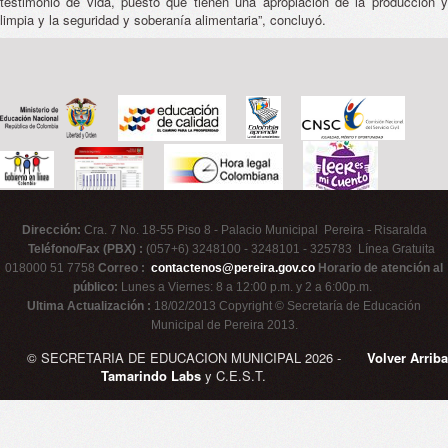
testimonio de vida, puesto que tienen una apropiación de la producción y
limpia y la seguridad y soberanía alimentaria”, concluyó.
Dirección:
Cra. 7 No. 18-55 Piso 8 - Palacio Municipal Pereira - Risaralda
Teléfono/Fax (PBX) :
(057+6) 3248100 - 3248101 - 325783 Línea Gratuita
018000 51 7758
Correo :
contactenos@pereira.gov.co
Horario de atención al
público:
Lunes a Viernes: 8 a 12:00 p.m. y 2 a 6:00p.m.
Ultima Actualización :
18/02/2013 Copyright © Secretaría de Educación
Municipal de Pereira 2013.
© SECRETARIA DE EDUCACION MUNICIPAL 2026 -
Volver Arriba
Tamarindo Labs
y C.E.S.T.