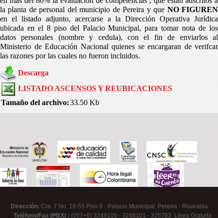
en mas del 80% la evaluacion de competencias , que estan adscritos a
la planta de personal del municipio de Pereira y que
NO FIGURE
en el listado adjunto, acercarse a la Dirección Operativa Jurídica
ubicada en el 8 piso del Palacio Municipal, para tomar nota de los
datos personales (nombre y cedula), con el fin de enviarlos al
Ministerio de Educación Nacional quienes se encargaran de verifcar
las razones por las cuales no fueron incluidos.
Descarga
LISTADO ASCENSOS Y REUBICACIONES
Tamaño del archivo:
33.50 Kb
Dirección:
Cra. 7 No. 18-55 Piso 8 - Palacio Municipal Pereira - Risaralda
Teléfono/Fax (PBX) :
(057+6) 3248100 - 3248101 - 325783 Línea Gratuita