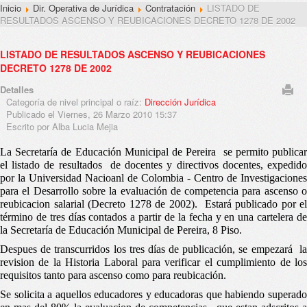
Inicio
Dir. Operativa de Jurídica
Contratación
LISTADO DE
RESULTADOS ASCENSO Y REUBICACIONES DECRETO 1278 DE 2002
LISTADO DE RESULTADOS ASCENSO Y REUBICACIONES
DECRETO 1278 DE 2002
Detalles
Categoría de nivel principal o raíz:
Dirección Jurídica
Publicado el Viernes, 26 Marzo 2010 15:37
Escrito por Alba Lucia Mejia
La Secretaría de Educación Municipal de Pereira se permito publicar
el listado de resultados de docentes y directivos docentes, expedido
por la Universidad Nacioanl de Colombia - Centro de Investigaciones
para el Desarrollo sobre la evaluación de competencia para ascenso o
reubicacion salarial (Decreto 1278 de 2002). Estará publicado por el
término de tres días contados a partir de la fecha y en una cartelera de
la Secretaría de Educación Municipal de Pereira, 8 Piso.
Despues de transcurridos los tres días de publicación, se empezará la
revision de la Historia Laboral para verificar el cumplimiento de los
requisitos tanto para ascenso como para reubicación.
Se solicita a aquellos educadores y educadoras que habiendo superado