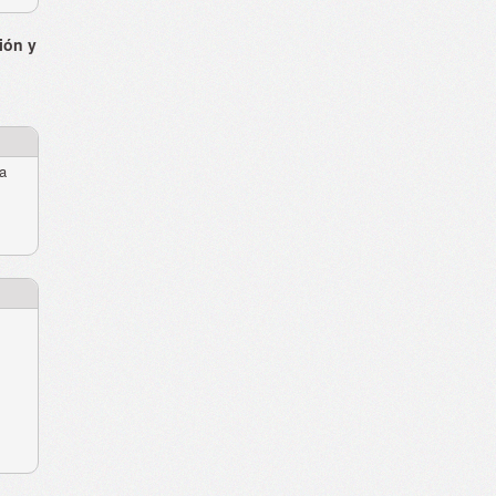
ión y
ra