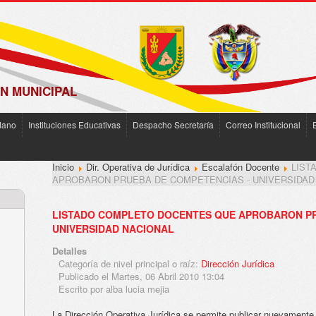
N MUNICIPAL
dano
Instituciones Educativas
Despacho Secretaría
Correo Institucional
Inicio
Dir. Operativa de Jurídica
Escalafón Docente
LIST
APROBARON PRUEBA DE COMPETENCIAS - UNIVERSIDAD
LISTADO COMPLETO DOCENTES QUE APROBARON PR
UNIVERSIDAD NACIONAL
Detalles
Categoría de nivel principal o raíz:
Dirección Jurídica
Publicado el Martes, 06 Abril 2010 13:04
Escrito por alba lucia mejia
La Dirección Operativa Jurídica se permite publicar nuevamente 