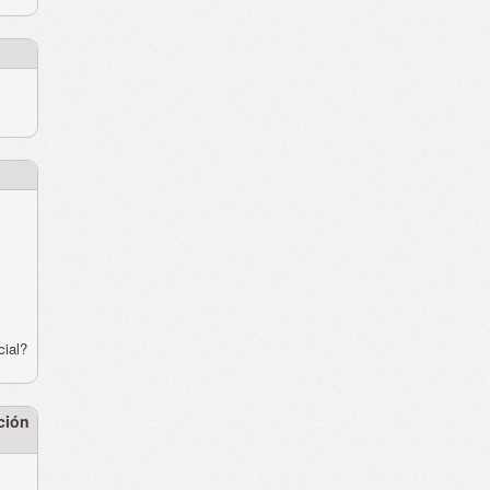
cial?
ción