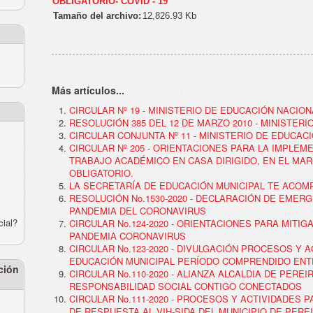
OBLIGATORIO- COVID - 19
Tamaño del archivo:
12,826.93 Kb
Más artículos...
CIRCULAR Nº 19 - MINISTERIO DE EDUCACIÓN NACION
RESOLUCIÓN 385 DEL 12 DE MARZO 2010 - MINISTER
CIRCULAR CONJUNTA Nº 11 - MINISTERIO DE EDUCAC
CIRCULAR Nº 205 - ORIENTACIONES PARA LA IMPLEM
TRABAJO ACADÉMICO EN CASA DIRIGIDO, EN EL MA
OBLIGATORIO.
LA SECRETARÍA DE EDUCACIÓN MUNICIPAL TE ACOM
RESOLUCIÓN No.1530-2020 - DECLARACIÓN DE EMER
PANDEMIA DEL CORONAVIRUS
cial?
CIRCULAR No.124-2020 - ORIENTACIONES PARA MITI
PANDEMIA CORONAVIRUS
CIRCULAR No.123-2020 - DIVULGACIÓN PROCESOS Y 
EDUCACIÓN MUNICIPAL PERÍODO COMPRENDIDO ENTRE
ción
CIRCULAR No.110-2020 - ALIANZA ALCALDIA DE PERE
RESPONSABILIDAD SOCIAL CONTIGO CONECTADOS
CIRCULAR No.111-2020 - PROCESOS Y ACTIVIDADES 
DE RESPUESTA AL VIH-SIDA DEL MUNICIPIO DE PERE