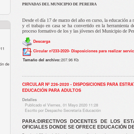
PRIVADAS DEL MUNICIPIO DE PEREIRA
Desde el día 17 de marzo del año en curso, la educación a
y el trabajo en casa se ha convertido en la herramienta 
proceso formativo de los y las jóvenes del Municipio de Per
Descarga
011
Circular nº233-2020- Disposiciones para realizar servic
Tamaño del archivo:
207.96 Kb
ón de
CIRCULAR Nº 226-2020 - DISPOSICIONES PARA EST
EDUCACIÓN PARA ADULTOS
Detalles
Publicado el Viernes, 01 Mayo 2020 11:28
Escrito por Despacho Secretaría Educación
PARA:DIRECTIVOS DOCENTES DE LOS EST
OFICIALES DONDE SE OFRECE EDUCACIÓN 