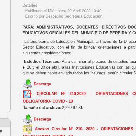
Detalles
Publicado el Miércoles, 22 Abril 2020 10:40
Escrito por Despacho Secretaría Educación
PARA: ADMINISTRATIVOS, DOCENTES, DIRECTIVOS D
EDUCATIVOS OFICIALES DEL MUNICIPIO DE PEREIRA Y 
La Secretaría de Educación Municipal, a través de la Direcc
Sector Educativo, con el fin de brindar orientaciones a part
siguientes consideraciones:
Estudios Técnicos
: Para culminar el proceso de estudios téc
el 20 y el 30 de abril, a las Instituciones Educativas con las q
que ya deben haber enviado todos los insumos, según circular 5
Descarga
CIRCULAR Nº 210-2020 - ORIENTACIONES C
OBLIGATORIO- COVID - 19
Tamaño del archivo:
2,280.97 Kb
Descarga
Anexos Circular Nº 210- 2020 - ORIENTACIONE
ir