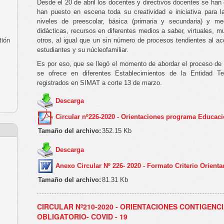
Desde el 20 de abril los docentes y directivos docentes se han
han puesto en escena toda su creatividad e iniciativa para l
niveles de preescolar, básica (primaria y secundaria) y me
didácticas, recursos en diferentes medios a saber, virtuales, m
tión
otros, al igual que un sin número de procesos tendientes al a
estudiantes y su núcleofamiliar.
Es por eso, que se llegó el momento de abordar el proceso de
se ofrece en diferentes Establecimientos de la Entidad Terr
registrados en SIMAT a corte 13 de marzo.
Descarga
Circular nº226-2020 - Orientaciones programa Educac
Tamaño del archivo:
352.15 Kb
Descarga
Anexo Circular Nº 226- 2020 - Formato Criterio Orienta
Tamaño del archivo:
81.31 Kb
CIRCULAR Nº210-2020 - ORIENTACIONES CONTIGENC
OBLIGATORIO- COVID - 19