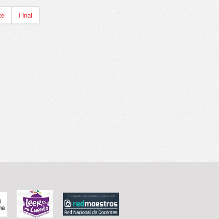
te
Final