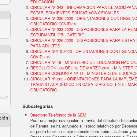
EDUCACIÓN
CIRCULAR Nº 243 - INFORMACION PARA EL ACOMPAÑ
ESTABLECIMIENTOS EDUCATIVOS OFICIALES
CIRCULAR Nº 236-2020 - ORIENTACIONES CONTINGEN
OBLIGATORIO COVID-19
CIRCULAR Nº 233-2020 - DISPOSICIONES PARA LA RE
ESTUDIANTIL OBLIGATORIO
CIRCULAR Nº 226-2020 - DISPOSICIONES PARA EST
PARA ADULTOS
CIRCULAR Nº210-2020 - ORIENTACIONES CONTIGENCI
COVID - 19
CIRCULAR Nº 19 - MINISTERIO DE EDUCACIÓN NACION
RESOLUCIÓN 385 DEL 12 DE MARZO 2010 - MINISTER
CIRCULAR CONJUNTA Nº 11 - MINISTERIO DE EDUCAC
CIRCULAR Nº 205 - ORIENTACIONES PARA LA IMPLEM
TRABAJO ACADÉMICO EN CASA DIRIGIDO, EN EL MA
OBLIGATORIO.
cial?
Subcategorías
Directorio Telefónico de la SEM
ción
Para una mejor navegación a través del directorio telefóni
de Pereira, se ha agrupado el listado telefónico por Depen
se podrá tener un mejor entendimiento sobre las áreas y 
Direcciones Operativas y Administrativas adscritas al Desp