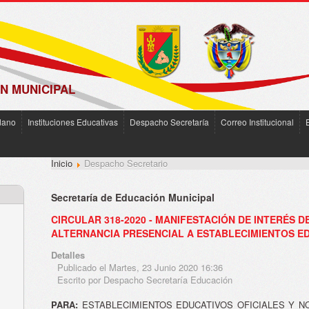
N MUNICIPAL
dano
Instituciones Educativas
Despacho Secretaría
Correo Institucional
Inicio
Despacho Secretario
Secretaría de Educación Municipal
CIRCULAR 318-2020 - MANIFESTACIÓN DE INTERÉS 
ALTERNANCIA PRESENCIAL A ESTABLECIMIENTOS ED
Detalles
Publicado el Martes, 23 Junio 2020 16:36
Escrito por Despacho Secretaría Educación
PARA:
ESTABLECIMIENTOS EDUCATIVOS OFICIALES Y N