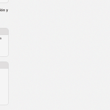
ión y
ra