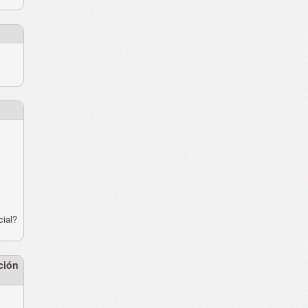
cial?
ción