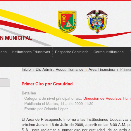
N MUNICIPAL
dano
Instituciones Educativas
Despacho Secretaría
Correo Institucional
Inicio
Dir. Admin. Recur. Humanos
Área Financiera
Primer
Primer Giro por Gratuidad
Detalles
Categoría de nivel principal o raíz:
Dirección de Recursos Hu
Publicado el Martes, 14 Julio 2009 11:30
Escrito por Orlando Lòpez
El Area de Presupuesto informa a las Instituciones Educativas 
pròximo Jueves 16 de Julio de 2009, a partir de las 8:00 A.M. pu
S.A., para reclamar el primer giro por gratuidad, de acuerdo