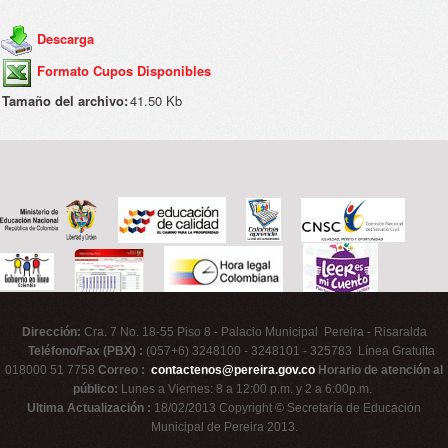
Descarga
Formato Cupos Disponibles
Tamaño del archivo:
41.50 Kb
Dirección:
Cra. 7 No. 18-55 Piso 8 - Palacio Municipal Pereira - Risaralda
Teléfono/Fax (PBX) :
(057+6) 3248100 - 3248101 - 325783 Línea Gratuita
018000 51 7758
Correo :
contactenos@pereira.gov.co
Horario de atención al
público:
Lunes a Viernes: 8 a 12:00 p.m. y 2 a 6:00p.m.
Ultima Actualización :
18/02/2013 Copyright © Secretaría de Educación
Municipal de Pereira 2013.