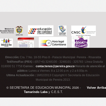
Dirección:
Cra. 7 No. 18-55 Piso 8 - Palacio Municipal Pereira - Risaralda
Teléfono/Fax (PBX) :
(057+6) 3248100 - 3248101 - 325783 Línea Gratuita
018000 51 7758
Correo :
contactenos@pereira.gov.co
Horario de atención al
público:
Lunes a Viernes: 8 a 12:00 p.m. y 2 a 6:00p.m.
Ultima Actualización :
18/02/2013 Copyright © Secretaría de Educación
Municipal de Pereira 2013.
© SECRETARIA DE EDUCACION MUNICIPAL 2026 -
Volver Arriba
Tamarindo Labs
y C.E.S.T.