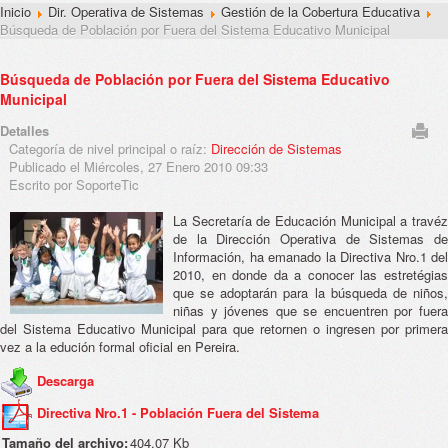
Inicio
Dir. Operativa de Sistemas
Gestión de la Cobertura Educativa
Búsqueda de Población por Fuera del Sistema Educativo Municipal
Búsqueda de Población por Fuera del Sistema Educativo
Municipal
Detalles
Categoría de nivel principal o raíz:
Dirección de Sistemas
Publicado el Miércoles, 27 Enero 2010 09:33
Escrito por SoporteTic
La Secretaría de Educación Municipal a travéz
de la Dirección Operativa de Sistemas de
Información, ha emanado la Directiva Nro.1 del
2010, en donde da a conocer las estretégias
que se adoptarán para la búsqueda de niños,
niñas y jóvenes que se encuentren por fuera
del Sistema Educativo Municipal para que retornen o ingresen por primera
vez a la edución formal oficial en Pereira.
Descarga
Directiva Nro.1 - Población Fuera del Sistema
Tamaño del archivo:
404.07 Kb