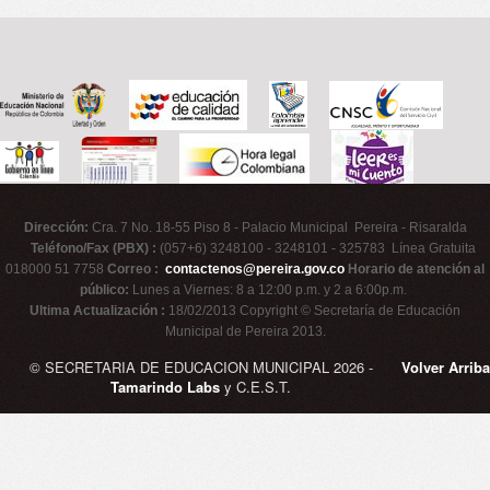
Dirección:
Cra. 7 No. 18-55 Piso 8 - Palacio Municipal Pereira - Risaralda
Teléfono/Fax (PBX) :
(057+6) 3248100 - 3248101 - 325783 Línea Gratuita
018000 51 7758
Correo :
contactenos@pereira.gov.co
Horario de atención al
público:
Lunes a Viernes: 8 a 12:00 p.m. y 2 a 6:00p.m.
Ultima Actualización :
18/02/2013 Copyright © Secretaría de Educación
Municipal de Pereira 2013.
© SECRETARIA DE EDUCACION MUNICIPAL 2026 -
Volver Arriba
Tamarindo Labs
y C.E.S.T.