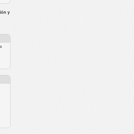
ión y
ra