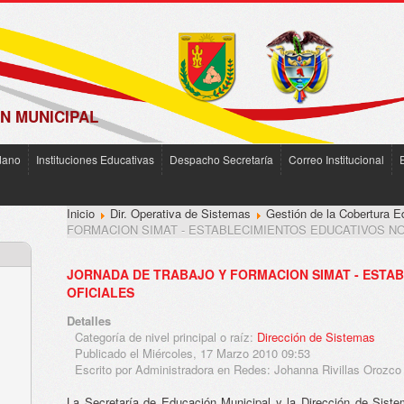
N MUNICIPAL
dano
Instituciones Educativas
Despacho Secretaría
Correo Institucional
Inicio
Dir. Operativa de Sistemas
Gestión de la Cobertura E
FORMACION SIMAT - ESTABLECIMIENTOS EDUCATIVOS NO
JORNADA DE TRABAJO Y FORMACION SIMAT - ESTA
OFICIALES
Detalles
Categoría de nivel principal o raíz:
Dirección de Sistemas
Publicado el Miércoles, 17 Marzo 2010 09:53
Escrito por Administradora en Redes: Johanna Rivillas Orozco
La Secretaría de Educación Municipal y la Dirección de Sist