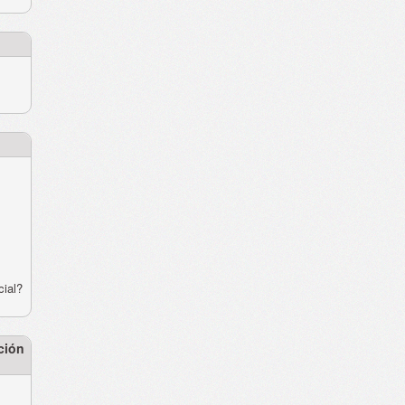
cial?
ción