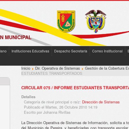
N MUNICIPAL
dano
Instituciones Educativas
Despacho Secretaría
Correo Institucional
Inicio
Dir. Operativa de Sistemas
Gestión de la Cobertura E
ESTUDIANTES TRANSPORTADOS
CIRCULAR 075 / INFORME ESTUDIANTES TRANSPOR
Detalles
Categoría de nivel principal o raíz:
Dirección de Sistemas
Publicado el Martes, 26 Octubre 2010 14:19
Escrito por Johanna Rivillas
La Dirección Operativa de Sistemas de Información, solicita a t
del Municipio de Pereira, y beneficiadas con transporte escolar