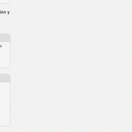
ión y
ra