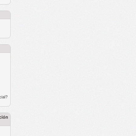
cial?
ción