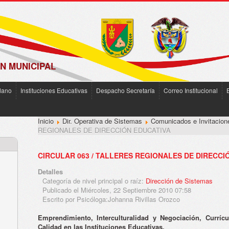
N MUNICIPAL
dano
Instituciones Educativas
Despacho Secretaría
Correo Institucional
Inicio
Dir. Operativa de Sistemas
Comunicados e Invitacion
REGIONALES DE DIRECCIÓN EDUCATIVA
CIRCULAR 063 / TALLERES REGIONALES DE DIRECCI
Detalles
Categoría de nivel principal o raíz:
Dirección de Sistemas
Publicado el Miércoles, 22 Septiembre 2010 07:58
Escrito por Psicóloga:Johanna Rivillas Orozco
Emprendimiento, Interculturalidad y Negociación, Currí
Calidad en las Instituciones Educativas.