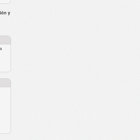
ión y
ra