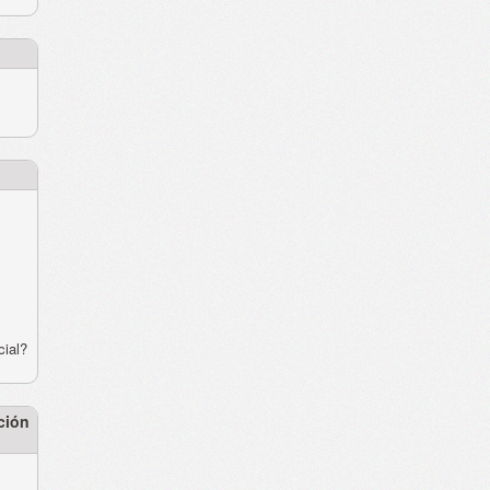
cial?
ción