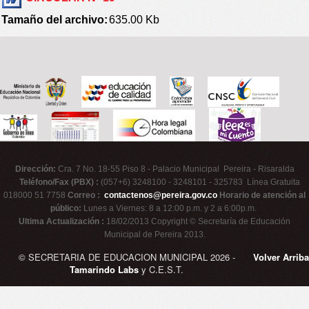
Tamaño del archivo:
635.00 Kb
Dirección:
Cra. 7 No. 18-55 Piso 8 - Palacio Municipal Pereira - Risaralda
Teléfono/Fax (PBX) :
(057+6) 3248100 - 3248101 - 325783 Línea Gratuita
018000 51 7758
Correo :
contactenos@pereira.gov.co
Horario de atención al
público:
Lunes a Viernes: 8 a 12:00 p.m. y 2 a 6:00p.m.
Ultima Actualización :
18/02/2013 Copyright © Secretaría de Educación
Municipal de Pereira 2013.
© SECRETARIA DE EDUCACION MUNICIPAL 2026 -
Volver Arriba
Tamarindo Labs
y C.E.S.T.