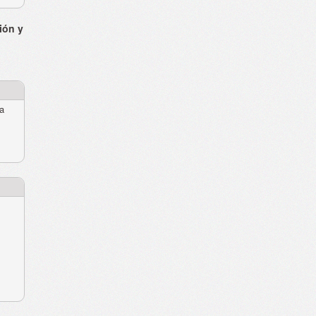
ión y
ra