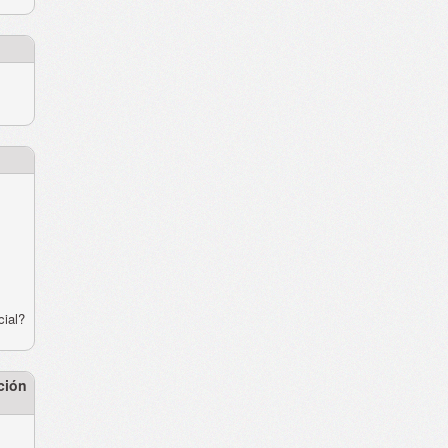
cial?
ción