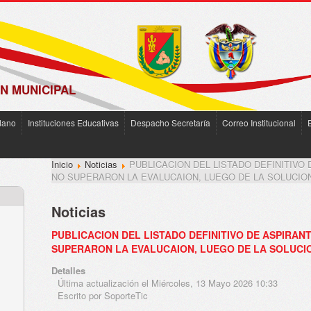
N MUNICIPAL
dano
Instituciones Educativas
Despacho Secretaría
Correo Institucional
Inicio
Noticias
PUBLICACION DEL LISTADO DEFINITIV
NO SUPERARON LA EVALUCAION, LUEGO DE LA SOLUCIO
Noticias
PUBLICACION DEL LISTADO DEFINITIVO DE ASPIRA
SUPERARON LA EVALUCAION, LUEGO DE LA SOLUCI
Detalles
Última actualización el Miércoles, 13 Mayo 2026 10:33
Escrito por SoporteTic